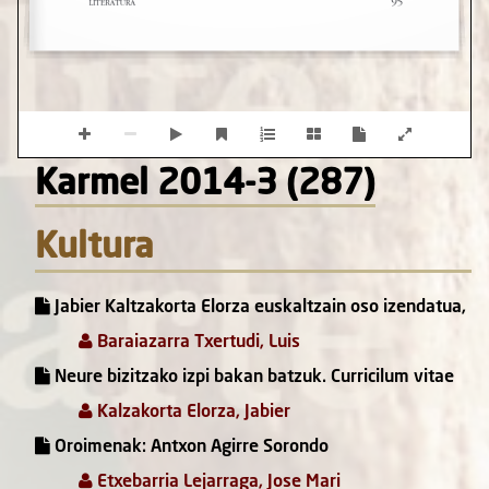
Karmel 2014-3 (287)
Kultura
Jabier Kaltzakorta Elorza euskaltzain oso izendatua,
Baraiazarra Txertudi, Luis
Neure bizitzako izpi bakan batzuk. Curricilum vitae
Kalzakorta Elorza, Jabier
Oroimenak: Antxon Agirre Sorondo
Etxebarria Lejarraga, Jose Mari