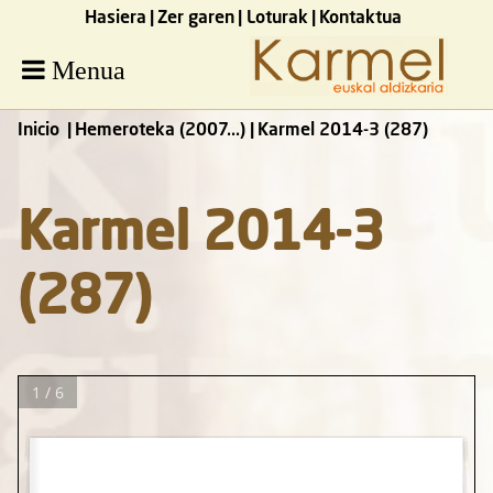
Hasiera
Zer garen
Loturak
Kontaktua
Menua
Inicio
Hemeroteka (2007...)
Karmel 2014-3 (287)
Karmel 2014-3
(287)
1 / 6