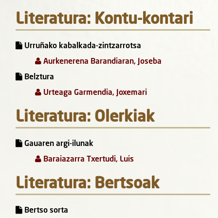
Literatura: Kontu-kontari
Urruñako kabalkada-zintzarrotsa
Aurkenerena Barandiaran, Joseba
Belztura
Urteaga Garmendia, Joxemari
Literatura: Olerkiak
Gauaren argi-ilunak
Baraiazarra Txertudi, Luis
Literatura: Bertsoak
Bertso sorta