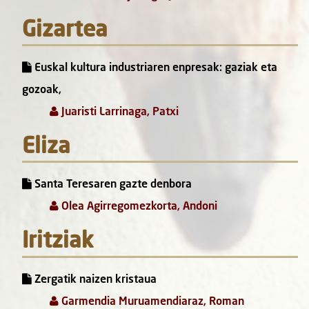
Gizartea
Euskal kultura industriaren enpresak: gaziak eta
gozoak,
Juaristi Larrinaga, Patxi
Eliza
Santa Teresaren gazte denbora
Olea Agirregomezkorta, Andoni
Iritziak
Zergatik naizen kristaua
Garmendia Muruamendiaraz, Roman