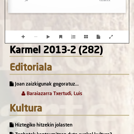
Karmel 2013-2 (282)
Editoriala
Joan zaizkigunak gogoratuz...
Baraiazarra Txertudi, Luis
Kultura
Hiztegiko hitzekin jolasten