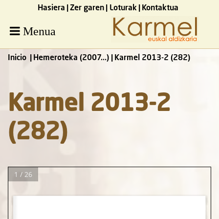
Hasiera
Zer garen
Loturak
Kontaktua
Menua
Inicio
Hemeroteka (2007...)
Karmel 2013-2 (282)
Karmel 2013-2
(282)
1 / 26