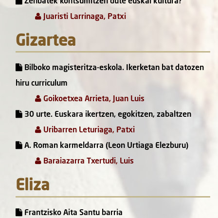
Zenbatek kontsumitzen dute euskal kultura?
Juaristi Larrinaga, Patxi
Gizartea
Bilboko magisteritza-eskola. Ikerketan bat datozen
hiru curriculum
Goikoetxea Arrieta, Juan Luis
30 urte. Euskara ikertzen, egokitzen, zabaltzen
Uribarren Leturiaga, Patxi
A. Roman karmeldarra (Leon Urtiaga Elezburu)
Baraiazarra Txertudi, Luis
Eliza
Frantzisko Aita Santu barria