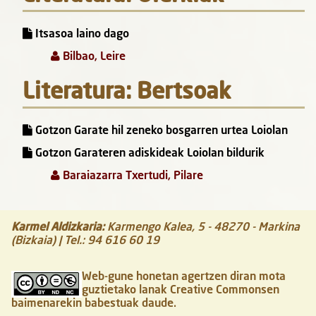
Itsasoa laino dago
Bilbao, Leire
Literatura: Bertsoak
Gotzon Garate hil zeneko bosgarren urtea Loiolan
Gotzon Garateren adiskideak Loiolan bildurik
Baraiazarra Txertudi, Pilare
Karmel Aldizkaria
:
Karmengo Kalea, 5
-
48270
-
Markina
(Bizkaia)
| Tel.:
94 616 60 19
Web-gune honetan agertzen diran mota
guztietako lanak Creative Commonsen
baimenarekin babestuak daude.