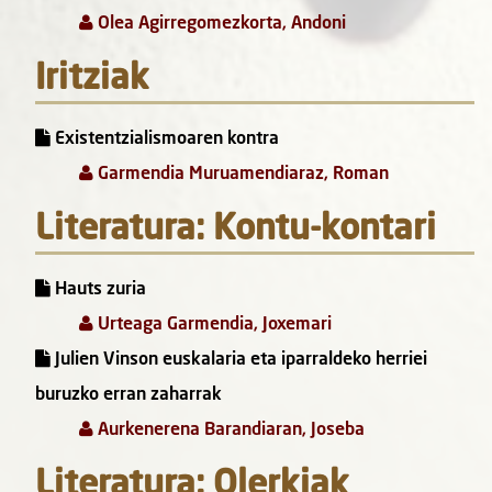
Olea Agirregomezkorta, Andoni
Iritziak
Existentzialismoaren kontra
Garmendia Muruamendiaraz, Roman
Literatura: Kontu-kontari
Hauts zuria
Urteaga Garmendia, Joxemari
Julien Vinson euskalaria eta iparraldeko herriei
buruzko erran zaharrak
Aurkenerena Barandiaran, Joseba
Literatura: Olerkiak