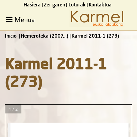
Hasiera
Zer garen
Loturak
Kontaktua
Menua
Inicio
Hemeroteka (2007...)
Karmel 2011-1 (273)
Karmel 2011-1
(273)
1 / 2