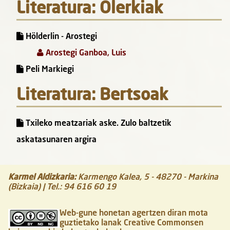
Literatura: Olerkiak
Hölderlin - Arostegi
Arostegi Ganboa, Luis
Peli Markiegi
Literatura: Bertsoak
Txileko meatzariak aske. Zulo baltzetik
askatasunaren argira
Karmel Aldizkaria
:
Karmengo Kalea, 5
-
48270
-
Markina
(Bizkaia)
| Tel.:
94 616 60 19
Web-gune honetan agertzen diran mota
guztietako lanak Creative Commonsen