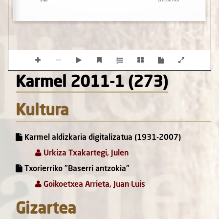
Karmel 2011-1 (273)
Kultura
Karmel aldizkaria digitalizatua (1931-2007)
Urkiza Txakartegi, Julen
Txorierriko "Baserri antzokia"
Goikoetxea Arrieta, Juan Luis
Gizartea