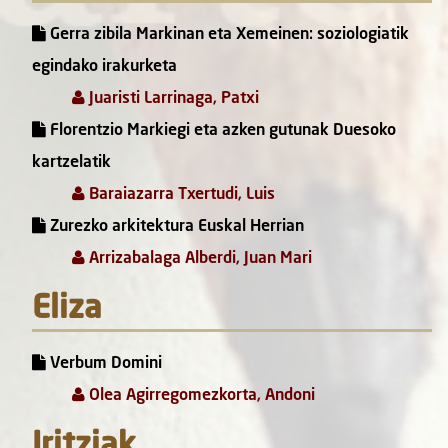
Gerra zibila Markinan eta Xemeinen: soziologiatik
egindako irakurketa
Juaristi Larrinaga, Patxi
Florentzio Markiegi eta azken gutunak Duesoko
kartzelatik
Baraiazarra Txertudi, Luis
Zurezko arkitektura Euskal Herrian
Arrizabalaga Alberdi, Juan Mari
Eliza
Verbum Domini
Olea Agirregomezkorta, Andoni
Iritziak