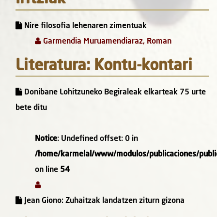
Nire filosofia lehenaren zimentuak
Garmendia Muruamendiaraz, Roman
Literatura: Kontu-kontari
Donibane Lohitzuneko Begiraleak elkarteak 75 urte
bete ditu
Notice
: Undefined offset: 0 in
/home/karmelal/www/modulos/publicaciones/public
on line
54
Jean Giono: Zuhaitzak landatzen ziturn gizona