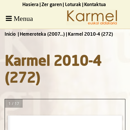
Hasiera
Zer garen
Loturak
Kontaktua
Menua
Inicio
Hemeroteka (2007...)
Karmel 2010-4 (272)
Karmel 2010-4
(272)
1 / 17