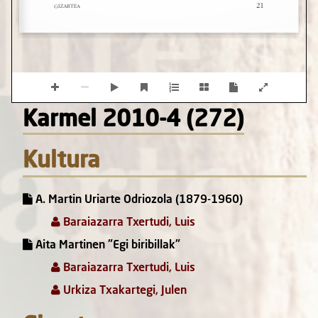
Karmel 2010-4 (272)
Kultura
A. Martin Uriarte Odriozola (1879-1960)
Baraiazarra Txertudi, Luis
Aita Martinen "Egi biribillak"
Baraiazarra Txertudi, Luis
Urkiza Txakartegi, Julen