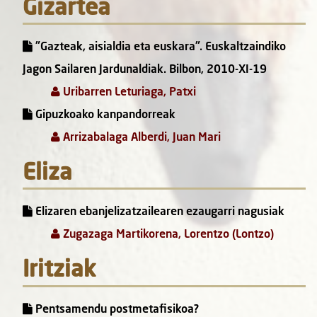
Gizartea
"Gazteak, aisialdia eta euskara". Euskaltzaindiko
Jagon Sailaren Jardunaldiak. Bilbon, 2010-XI-19
Uribarren Leturiaga, Patxi
Gipuzkoako kanpandorreak
Arrizabalaga Alberdi, Juan Mari
Eliza
Elizaren ebanjelizatzailearen ezaugarri nagusiak
Zugazaga Martikorena, Lorentzo (Lontzo)
Iritziak
Pentsamendu postmetafisikoa?