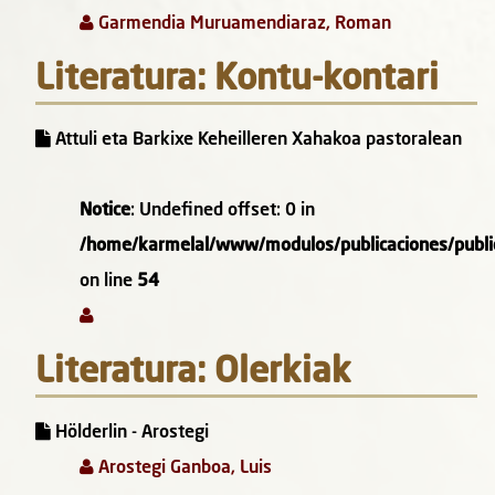
Garmendia Muruamendiaraz, Roman
Literatura: Kontu-kontari
Attuli eta Barkixe Keheilleren Xahakoa pastoralean
Notice
: Undefined offset: 0 in
/home/karmelal/www/modulos/publicaciones/public
on line
54
Literatura: Olerkiak
Hölderlin - Arostegi
Arostegi Ganboa, Luis