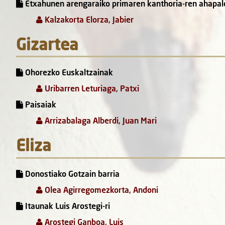
Etxahunen arengaraiko primaren kanthoria-ren ahapald
Kalzakorta Elorza, Jabier
Gizartea
Ohorezko Euskaltzainak
Uribarren Leturiaga, Patxi
Paisaiak
Arrizabalaga Alberdi, Juan Mari
Eliza
Donostiako Gotzain barria
Olea Agirregomezkorta, Andoni
Itaunak Luis Arostegi-ri
Arostegi Ganboa, Luis