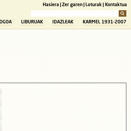
Hasiera
Zer garen
Loturak
Kontaktua
LOGOA
LIBURUAK
IDAZLEAK
KARMEL 1931-2007