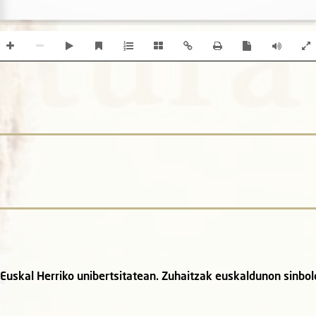
Euskal Herriko unibertsitatean. Zuhaitzak euskaldunon sinbol