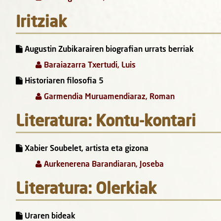
Iritziak
Augustin Zubikarairen biografian urrats berriak
Baraiazarra Txertudi, Luis
Historiaren filosofia 5
Garmendia Muruamendiaraz, Roman
Literatura: Kontu-kontari
Xabier Soubelet, artista eta gizona
Aurkenerena Barandiaran, Joseba
Literatura: Olerkiak
Uraren bideak