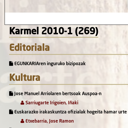
Karmel 2010-1 (269)
Editoriala
EGUNKARIAren inguruko bizipozak
Kultura
Jose Manuel Arriolaren bertsoak Auspoa-n
Sarriugarte Irigoien, Iñaki
Euskarazko irakaskuntza ofizialak hogeita hamar urte 
Etxebarria, Jose Ramon