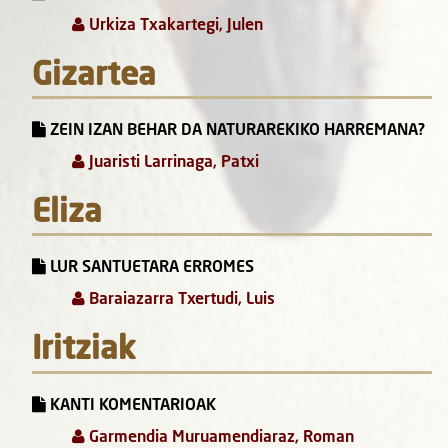
Urkiza Txakartegi, Julen
Gizartea
ZEIN IZAN BEHAR DA NATURAREKIKO HARREMANA?
Juaristi Larrinaga, Patxi
Eliza
LUR SANTUETARA ERROMES
Baraiazarra Txertudi, Luis
Iritziak
KANTI KOMENTARIOAK
Garmendia Muruamendiaraz, Roman