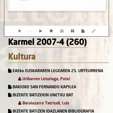
Karmel 2007-4 (260)
Kultura
EAEko EUSKARAREN LEGEAREN 25. URTEURRENA
Uribarren Leturiaga, Patxi
BAKIOKO SAN FERNANDO KAPILEA
BIZENTE BATIZEKIN UNETXU BAT
Baraiazarra Txertudi, Luis
BIZENTE BATIZEN IDAZLANEN BIBLIOGRAFIA