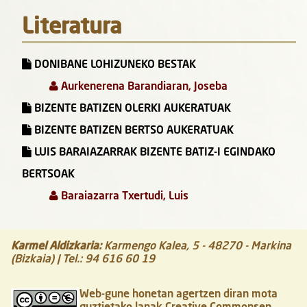
Literatura
DONIBANE LOHIZUNEKO BESTAK
Aurkenerena Barandiaran, Joseba
BIZENTE BATIZEN OLERKI AUKERATUAK
BIZENTE BATIZEN BERTSO AUKERATUAK
LUIS BARAIAZARRAK BIZENTE BATIZ-I EGINDAKO
BERTSOAK
Baraiazarra Txertudi, Luis
Karmel Aldizkaria
:
Karmengo Kalea, 5
-
48270
-
Markina
(Bizkaia)
| Tel.:
94 616 60 19
Web-gune honetan agertzen diran mota