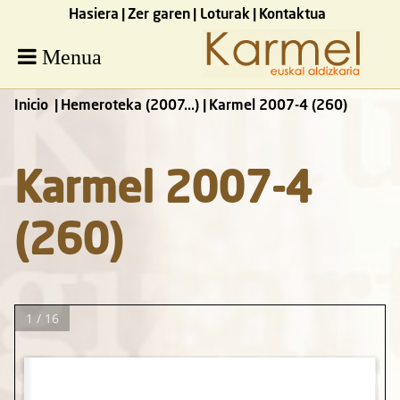
Hasiera
Zer garen
Loturak
Kontaktua
Menua
Inicio
Hemeroteka (2007...)
Karmel 2007-4 (260)
Karmel 2007-4
(260)
1 / 16