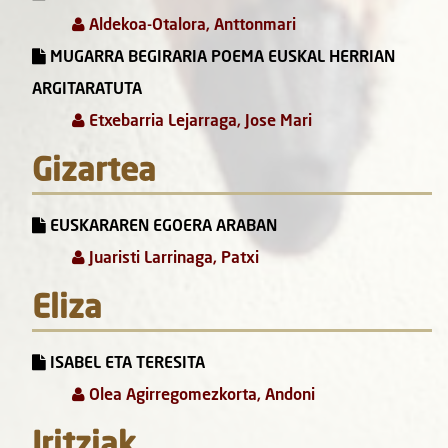
Aldekoa-Otalora, Anttonmari
MUGARRA BEGIRARIA POEMA EUSKAL HERRIAN
ARGITARATUTA
Etxebarria Lejarraga, Jose Mari
Gizartea
EUSKARAREN EGOERA ARABAN
Juaristi Larrinaga, Patxi
Eliza
ISABEL ETA TERESITA
Olea Agirregomezkorta, Andoni
Iritziak