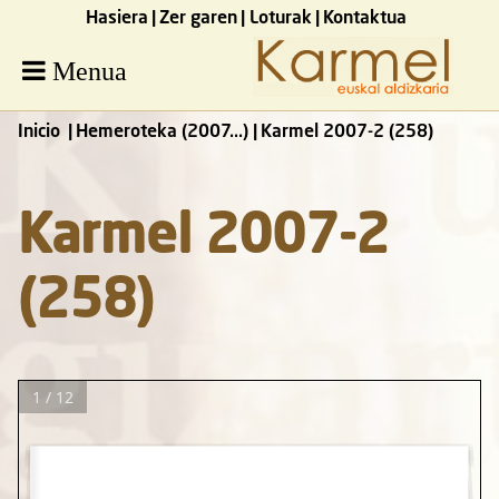
Hasiera
Zer garen
Loturak
Kontaktua
Menua
Inicio
Hemeroteka (2007...)
Karmel 2007-2 (258)
Karmel 2007-2
(258)
1 / 12