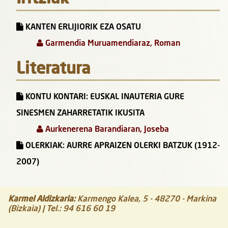
KANTEN ERLIJIORIK EZA OSATU
Garmendia Muruamendiaraz, Roman
Literatura
KONTU KONTARI: EUSKAL INAUTERIA GURE
SINESMEN ZAHARRETATIK IKUSITA
Aurkenerena Barandiaran, Joseba
OLERKIAK: AURRE APRAIZEN OLERKI BATZUK (1912-
2007)
Karmel Aldizkaria
:
Karmengo Kalea, 5
-
48270
-
Markina
(Bizkaia)
| Tel.:
94 616 60 19