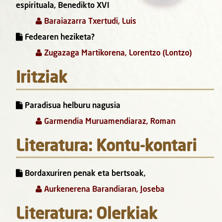
espirituala, Benedikto XVI
Baraiazarra Txertudi, Luis
Fedearen heziketa?
Zugazaga Martikorena, Lorentzo (Lontzo)
Iritziak
Paradisua helburu nagusia
Garmendia Muruamendiaraz, Roman
Literatura: Kontu-kontari
Bordaxuriren penak eta bertsoak,
Aurkenerena Barandiaran, Joseba
Literatura: Olerkiak