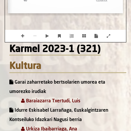
Karmel 2023-1 (321)
Kultura
Garai zaharretako bertsolarien umorea eta
umorezko irudiak
Baraiazarra Txertudi, Luis
Idurre Eskisabel Larrañaga, Euskalgintzaren
Kontseiluko Idazkari Nagusi berria
Urkiza Ibaibarriaga, Ana