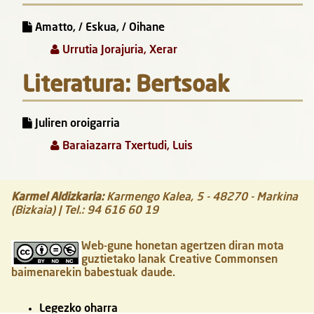
Amatto, / Eskua, / Oihane
Urrutia Jorajuria, Xerar
Literatura: Bertsoak
Juliren oroigarria
Baraiazarra Txertudi, Luis
Karmel Aldizkaria
:
Karmengo Kalea, 5
-
48270
-
Markina
(Bizkaia)
| Tel.:
94 616 60 19
Web-gune honetan agertzen diran mota
guztietako lanak Creative Commonsen
baimenarekin babestuak daude.
Legezko oharra