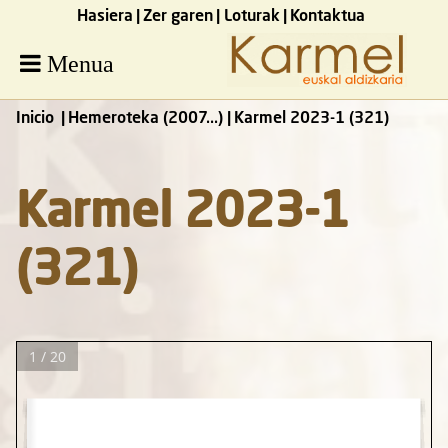
Hasiera
Zer garen
Loturak
Kontaktua
Menua
Inicio
Hemeroteka (2007...)
Karmel 2023-1 (321)
Karmel 2023-1
(321)
1 / 20