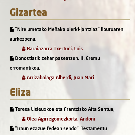
Gizartea
“Nire umetako Meñaka olerki-jantziaz” liburuaren
aurkezpena,
Baraiazarra Txertudi, Luis
Donostiatik zehar paseatzen. II. Eremu
erromantikoa,
Arrizabalaga Alberdi, Juan Mari
Eliza
Teresa Lisieuxkoa eta Frantzisko Aita Santua,
Olea Agirregomezkorta, Andoni
“Iraun ezazue fedean sendo”. Testamentu