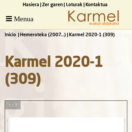
Hasiera
Zer garen
Loturak
Kontaktua
Menua
Inicio
Hemeroteka (2007...)
Karmel 2020-1 (309)
Karmel 2020-1
(309)
1 / 7