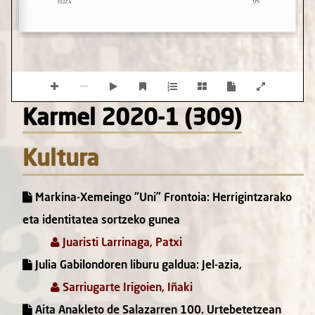
Karmel 2020-1 (309)
Kultura
Markina-Xemeingo “Uni” Frontoia: Herrigintzarako
eta identitatea sortzeko gunea
Juaristi Larrinaga, Patxi
Julia Gabilondoren liburu galdua: Jel-azia,
Sarriugarte Irigoien, Iñaki
Aita Anakleto de Salazarren 100. Urtebetetzean