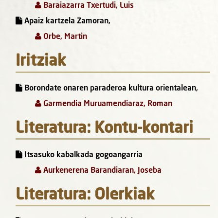
Baraiazarra Txertudi, Luis
Apaiz kartzela Zamoran,
Orbe, Martin
Iritziak
Borondate onaren paraderoa kultura orientalean,
Garmendia Muruamendiaraz, Roman
Literatura: Kontu-kontari
Itsasuko kabalkada gogoangarria
Aurkenerena Barandiaran, Joseba
Literatura: Olerkiak