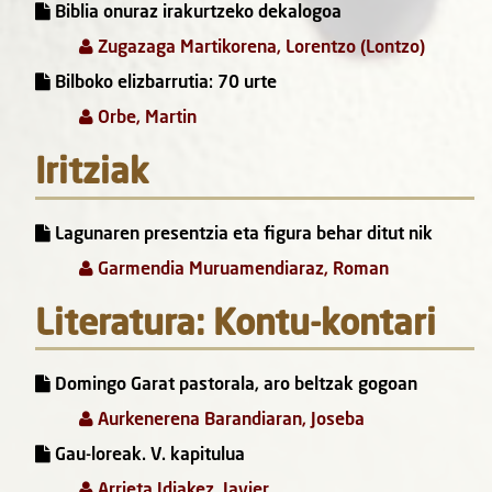
Biblia onuraz irakurtzeko dekalogoa
Zugazaga Martikorena, Lorentzo (Lontzo)
Bilboko elizbarrutia: 70 urte
Orbe, Martin
Iritziak
Lagunaren presentzia eta figura behar ditut nik
Garmendia Muruamendiaraz, Roman
Literatura: Kontu-kontari
Domingo Garat pastorala, aro beltzak gogoan
Aurkenerena Barandiaran, Joseba
Gau-loreak. V. kapitulua
Arrieta Idiakez, Javier