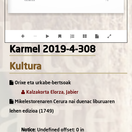
Karmel 2019-4-308
Kultura
Orixe eta urkabe-bertsoak
Kalzakorta Elorza, Jabier
Mikelestorenaren Cerura nai duenac liburuaren
lehen edizioa (1749)
Notice
: Undefined offset: 0 in