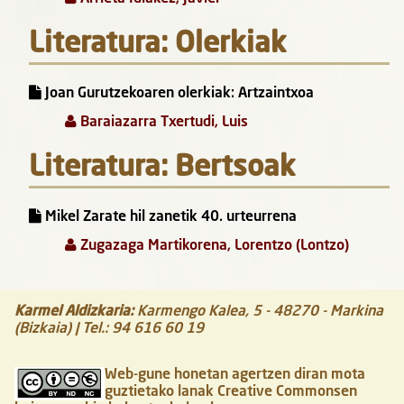
Literatura: Olerkiak
Joan Gurutzekoaren olerkiak: Artzaintxoa
Baraiazarra Txertudi, Luis
Literatura: Bertsoak
Mikel Zarate hil zanetik 40. urteurrena
Zugazaga Martikorena, Lorentzo (Lontzo)
Karmel Aldizkaria
:
Karmengo Kalea, 5
-
48270
-
Markina
(Bizkaia)
| Tel.:
94 616 60 19
Web-gune honetan agertzen diran mota
guztietako lanak Creative Commonsen