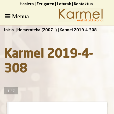
Hasiera
Zer garen
Loturak
Kontaktua
Menua
Inicio
Hemeroteka (2007...)
Karmel 2019-4-308
Karmel 2019-4-
308
1 / 7