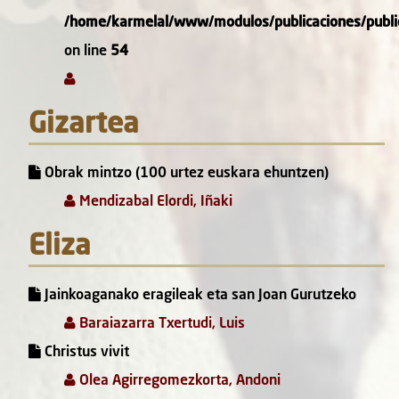
/home/karmelal/www/modulos/publicaciones/public
on line
54
Gizartea
Obrak mintzo (100 urtez euskara ehuntzen)
Mendizabal Elordi, Iñaki
Eliza
Jainkoaganako eragileak eta san Joan Gurutzeko
Baraiazarra Txertudi, Luis
Christus vivit
Olea Agirregomezkorta, Andoni