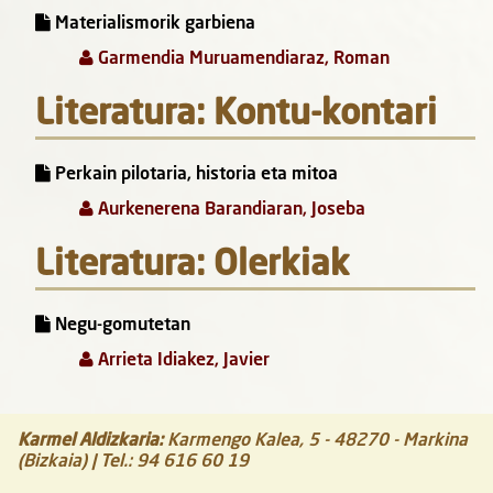
Materialismorik garbiena
Garmendia Muruamendiaraz, Roman
Literatura: Kontu-kontari
Perkain pilotaria, historia eta mitoa
Aurkenerena Barandiaran, Joseba
Literatura: Olerkiak
Negu-gomutetan
Arrieta Idiakez, Javier
Karmel Aldizkaria
:
Karmengo Kalea, 5
-
48270
-
Markina
(Bizkaia)
| Tel.:
94 616 60 19