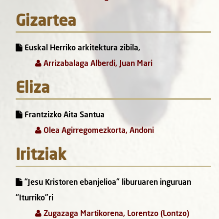
Gizartea
Euskal Herriko arkitektura zibila,
Arrizabalaga Alberdi, Juan Mari
Eliza
Frantzizko Aita Santua
Olea Agirregomezkorta, Andoni
Iritziak
“Jesu Kristoren ebanjelioa” liburuaren inguruan
“Iturriko”ri
Zugazaga Martikorena, Lorentzo (Lontzo)