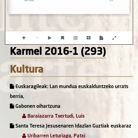
Karmel 2016-1 (293)
Kultura
Euskaragileak: Lan mundua euskalduntzeko urrats
berria,
Gabonen oihartzuna
Baraiazarra Txertudi, Luis
Santa Teresa Jesusenaren Idazlan Guztiak euskaraz
Uribarren Leturiaga, Patxi