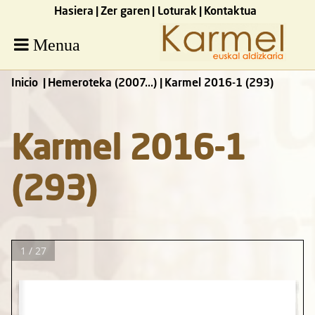
Hasiera
Zer garen
Loturak
Kontaktua
Menua
Inicio
Hemeroteka (2007...)
Karmel 2016-1 (293)
Karmel 2016-1
(293)
1 / 27