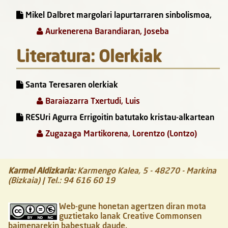
Mikel Dalbret margolari lapurtarraren sinbolismoa,
Aurkenerena Barandiaran, Joseba
Literatura: Olerkiak
Santa Teresaren olerkiak
Baraiazarra Txertudi, Luis
RESUri Agurra Errigoitin batutako kristau-alkartean
Zugazaga Martikorena, Lorentzo (Lontzo)
Karmel Aldizkaria
:
Karmengo Kalea, 5
-
48270
-
Markina
(Bizkaia)
| Tel.:
94 616 60 19
Web-gune honetan agertzen diran mota
guztietako lanak Creative Commonsen
baimenarekin babestuak daude.