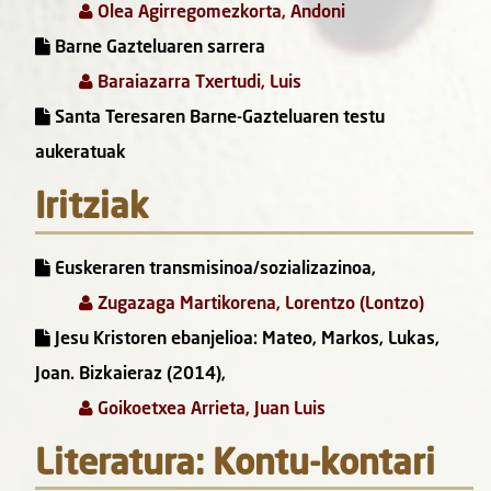
Olea Agirregomezkorta, Andoni
Barne Gazteluaren sarrera
Baraiazarra Txertudi, Luis
Santa Teresaren Barne-Gazteluaren testu
aukeratuak
Iritziak
Euskeraren transmisinoa/sozializazinoa,
Zugazaga Martikorena, Lorentzo (Lontzo)
Jesu Kristoren ebanjelioa: Mateo, Markos, Lukas,
Joan. Bizkaieraz (2014),
Goikoetxea Arrieta, Juan Luis
Literatura: Kontu-kontari