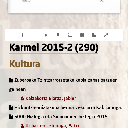
Karmel 2015-2 (290)
Kultura
Zuberoako Tzintzarrotsetako kopla zahar batzuen
gainean
Kalzakorta Elorza, Jabier
Hizkuntza-aniztasuna bermatzeko urratsak jomuga,
5000 Hiztegia eta Sinonimoen hiztegia 2015
Uribarren Leturiaga, Patxi