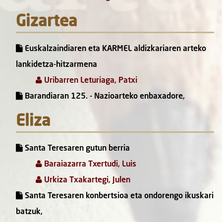
Gizartea
Euskalzaindiaren eta KARMEL aldizkariaren arteko
lankidetza-hitzarmena
Uribarren Leturiaga, Patxi
Barandiaran 125. - Nazioarteko enbaxadore,
Eliza
Santa Teresaren gutun berria
Baraiazarra Txertudi, Luis
Urkiza Txakartegi, Julen
Santa Teresaren konbertsioa eta ondorengo ikuskari
batzuk,