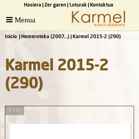
Hasiera
Zer garen
Loturak
Kontaktua
Menua
Inicio
Hemeroteka (2007...)
Karmel 2015-2 (290)
Karmel 2015-2
(290)
1 / 11