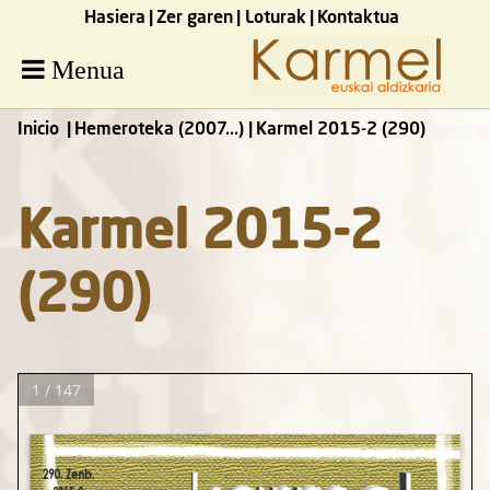
Hasiera
Zer garen
Loturak
Kontaktua
Menua
Inicio
Hemeroteka (2007...)
Karmel 2015-2 (290)
Karmel 2015-2
(290)
1 / 147