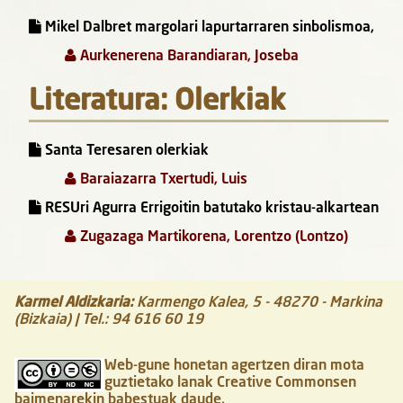
Mikel Dalbret margolari lapurtarraren sinbolismoa,
Aurkenerena Barandiaran, Joseba
Literatura: Olerkiak
Santa Teresaren olerkiak
Baraiazarra Txertudi, Luis
RESUri Agurra Errigoitin batutako kristau-alkartean
Zugazaga Martikorena, Lorentzo (Lontzo)
Karmel Aldizkaria
:
Karmengo Kalea, 5
-
48270
-
Markina
(Bizkaia)
| Tel.:
94 616 60 19
Web-gune honetan agertzen diran mota
guztietako lanak Creative Commonsen
baimenarekin babestuak daude.