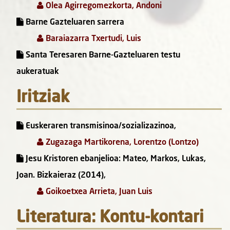
Olea Agirregomezkorta, Andoni
Barne Gazteluaren sarrera
Baraiazarra Txertudi, Luis
Santa Teresaren Barne-Gazteluaren testu
aukeratuak
Iritziak
Euskeraren transmisinoa/sozializazinoa,
Zugazaga Martikorena, Lorentzo (Lontzo)
Jesu Kristoren ebanjelioa: Mateo, Markos, Lukas,
Joan. Bizkaieraz (2014),
Goikoetxea Arrieta, Juan Luis
Literatura: Kontu-kontari