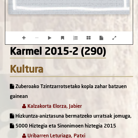
Karmel 2015-2 (290)
Kultura
Zuberoako Tzintzarrotsetako kopla zahar batzuen
gainean
Kalzakorta Elorza, Jabier
Hizkuntza-aniztasuna bermatzeko urratsak jomuga,
5000 Hiztegia eta Sinonimoen hiztegia 2015
Uribarren Leturiaga, Patxi