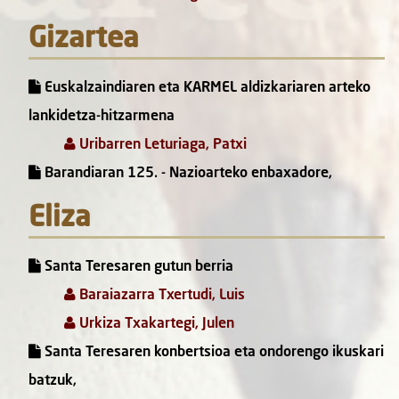
Gizartea
Euskalzaindiaren eta KARMEL aldizkariaren arteko
lankidetza-hitzarmena
Uribarren Leturiaga, Patxi
Barandiaran 125. - Nazioarteko enbaxadore,
Eliza
Santa Teresaren gutun berria
Baraiazarra Txertudi, Luis
Urkiza Txakartegi, Julen
Santa Teresaren konbertsioa eta ondorengo ikuskari
batzuk,