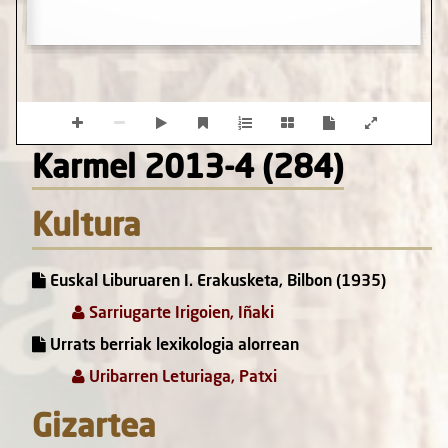
Karmel 2013-4 (284)
Kultura
Euskal Liburuaren I. Erakusketa, Bilbon (1935)
Sarriugarte Irigoien, Iñaki
Urrats berriak lexikologia alorrean
Uribarren Leturiaga, Patxi
Gizartea