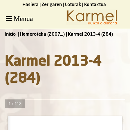
Hasiera
Zer garen
Loturak
Kontaktua
Menua
Inicio
Hemeroteka (2007...)
Karmel 2013-4 (284)
Karmel 2013-4
(284)
1 / 118