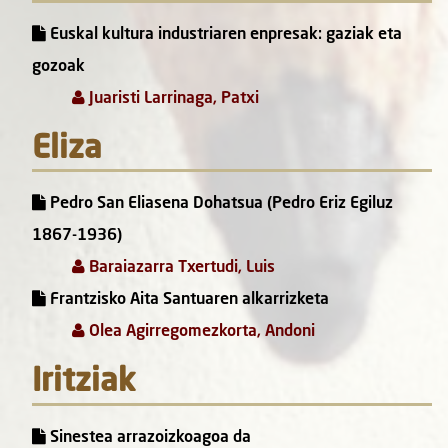
Euskal kultura industriaren enpresak: gaziak eta
gozoak
Juaristi Larrinaga, Patxi
Eliza
Pedro San Eliasena Dohatsua (Pedro Eriz Egiluz
1867-1936)
Baraiazarra Txertudi, Luis
Frantzisko Aita Santuaren alkarrizketa
Olea Agirregomezkorta, Andoni
Iritziak
Sinestea arrazoizkoagoa da