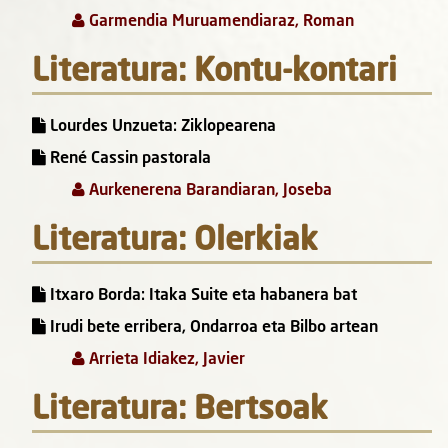
Garmendia Muruamendiaraz, Roman
Literatura: Kontu-kontari
Lourdes Unzueta: Ziklopearena
René Cassin pastorala
Aurkenerena Barandiaran, Joseba
Literatura: Olerkiak
Itxaro Borda: Itaka Suite eta habanera bat
Irudi bete erribera, Ondarroa eta Bilbo artean
Arrieta Idiakez, Javier
Literatura: Bertsoak