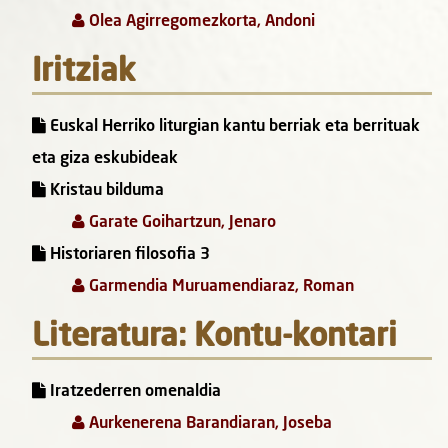
Olea Agirregomezkorta, Andoni
Iritziak
Euskal Herriko liturgian kantu berriak eta berrituak
eta giza eskubideak
Kristau bilduma
Garate Goihartzun, Jenaro
Historiaren filosofia 3
Garmendia Muruamendiaraz, Roman
Literatura: Kontu-kontari
Iratzederren omenaldia
Aurkenerena Barandiaran, Joseba