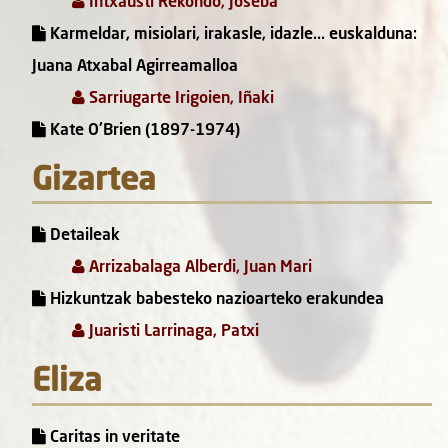
Intxausti Rekondo, Joseba
Karmeldar, misiolari, irakasle, idazle... euskalduna:
Juana Atxabal Agirreamalloa
Sarriugarte Irigoien, Iñaki
Kate O'Brien (1897-1974)
Gizartea
Detaileak
Arrizabalaga Alberdi, Juan Mari
Hizkuntzak babesteko nazioarteko erakundea
Juaristi Larrinaga, Patxi
Eliza
Caritas in veritate