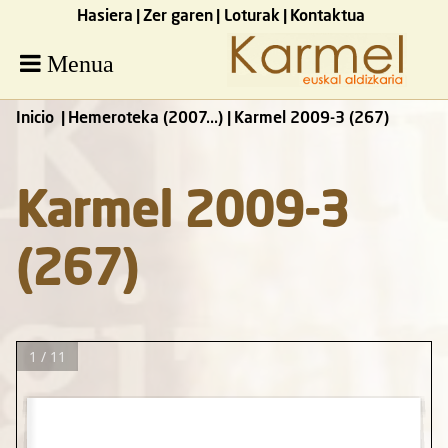
Hasiera
Zer garen
Loturak
Kontaktua
Menua
Inicio
Hemeroteka (2007...)
Karmel 2009-3 (267)
Karmel 2009-3
(267)
1 / 11