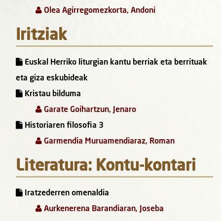
Olea Agirregomezkorta, Andoni
Iritziak
Euskal Herriko liturgian kantu berriak eta berrituak
eta giza eskubideak
Kristau bilduma
Garate Goihartzun, Jenaro
Historiaren filosofia 3
Garmendia Muruamendiaraz, Roman
Literatura: Kontu-kontari
Iratzederren omenaldia
Aurkenerena Barandiaran, Joseba