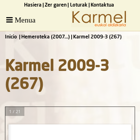
Hasiera
Zer garen
Loturak
Kontaktua
Menua
Inicio
Hemeroteka (2007...)
Karmel 2009-3 (267)
Karmel 2009-3
(267)
1 / 21