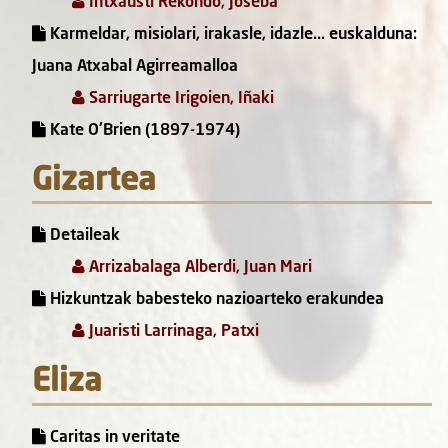
Intxausti Rekondo, Joseba
Karmeldar, misiolari, irakasle, idazle... euskalduna:
Juana Atxabal Agirreamalloa
Sarriugarte Irigoien, Iñaki
Kate O'Brien (1897-1974)
Gizartea
Detaileak
Arrizabalaga Alberdi, Juan Mari
Hizkuntzak babesteko nazioarteko erakundea
Juaristi Larrinaga, Patxi
Eliza
Caritas in veritate