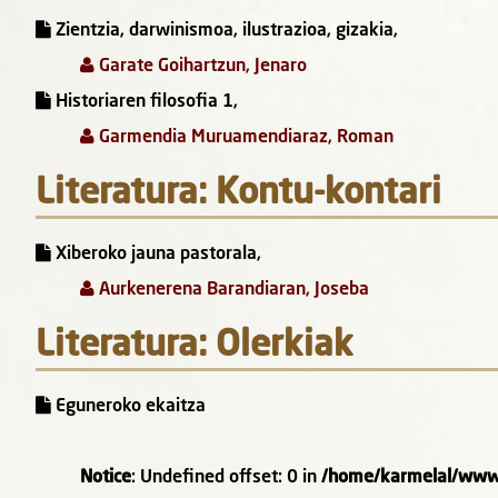
Zientzia, darwinismoa, ilustrazioa, gizakia,
Garate Goihartzun, Jenaro
Historiaren filosofia 1,
Garmendia Muruamendiaraz, Roman
Literatura: Kontu-kontari
Xiberoko jauna pastorala,
Aurkenerena Barandiaran, Joseba
Literatura: Olerkiak
Eguneroko ekaitza
Notice
: Undefined offset: 0 in
/home/karmelal/www/m