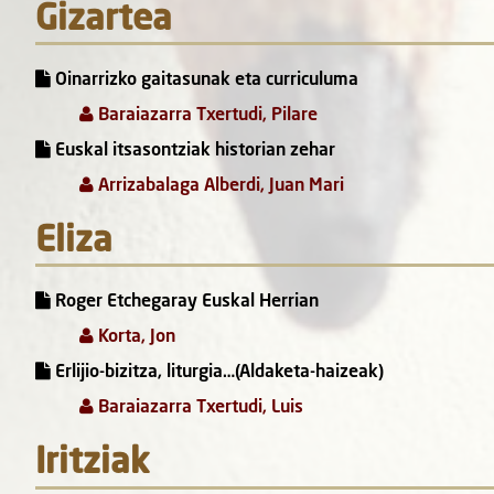
Gizartea
Oinarrizko gaitasunak eta curriculuma
Baraiazarra Txertudi, Pilare
Euskal itsasontziak historian zehar
Arrizabalaga Alberdi, Juan Mari
Eliza
Roger Etchegaray Euskal Herrian
Korta, Jon
Erlijio-bizitza, liturgia…(Aldaketa-haizeak)
Baraiazarra Txertudi, Luis
Iritziak