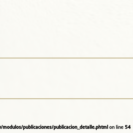
odulos/publicaciones/publicacion_detalle.phtml
on line
54