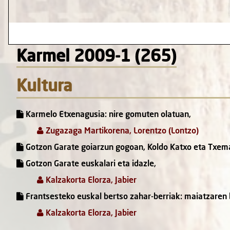
Karmel 2009-1 (265)
Kultura
Karmelo Etxenagusia: nire gomuten olatuan,
Zugazaga Martikorena, Lorentzo (Lontzo)
Gotzon Garate goiarzun gogoan, Koldo Katxo eta Txe
Gotzon Garate euskalari eta idazle,
Kalzakorta Elorza, Jabier
Frantsesteko euskal bertso zahar-berriak: maiatzaren 
Kalzakorta Elorza, Jabier