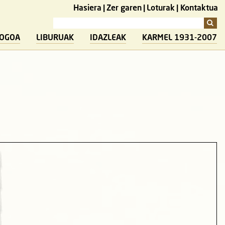
Hasiera
Zer garen
Loturak
Kontaktua
LOGOA
LIBURUAK
IDAZLEAK
KARMEL 1931-2007