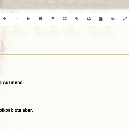
ma Auzmendi
bikoak eta abar,