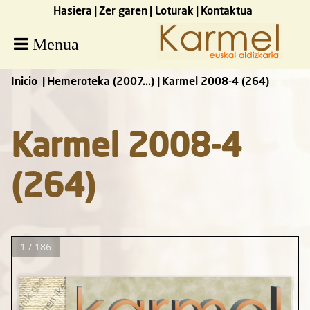
Hasiera
Zer garen
Loturak
Kontaktua
Menua
Inicio
Hemeroteka (2007...)
Karmel 2008-4 (264)
Karmel 2008-4
(264)
1 / 186