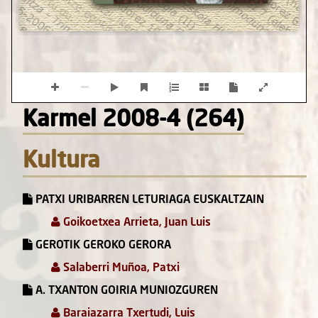
Karmel 2008-4 (264)
Kultura
PATXI URIBARREN LETURIAGA EUSKALTZAIN
Goikoetxea Arrieta, Juan Luis
GEROTIK GEROKO GERORA
Salaberri Muñoa, Patxi
A. TXANTON GOIRIA MUNIOZGUREN
Baraiazarra Txertudi, Luis