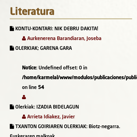
Literatura
KONTU-KONTARI: NIK DEBRU DAKITA!
Aurkenerena Barandiaran, Joseba
OLERKIAK; GARENA GARA
Notice
: Undefined offset: 0 in
/home/karmelal/www/modulos/publicaciones/public
on line
54
Olerkiak: IZADIA BIDELAGUN
Arrieta Idiakez, Javier
TXANTON GOIRIAREN OLERKIAK: Biotz-negarra.
Euskeraren malkoak