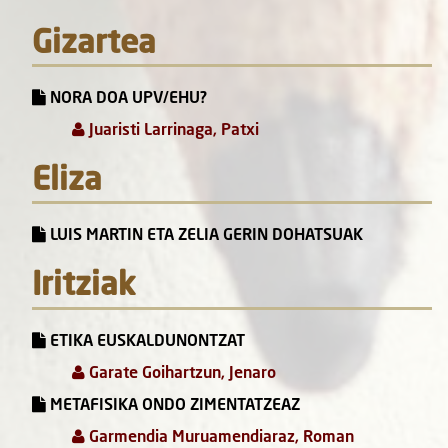
Gizartea
NORA DOA UPV/EHU?
Juaristi Larrinaga, Patxi
Eliza
LUIS MARTIN ETA ZELIA GERIN DOHATSUAK
Iritziak
ETIKA EUSKALDUNONTZAT
Garate Goihartzun, Jenaro
METAFISIKA ONDO ZIMENTATZEAZ
Garmendia Muruamendiaraz, Roman