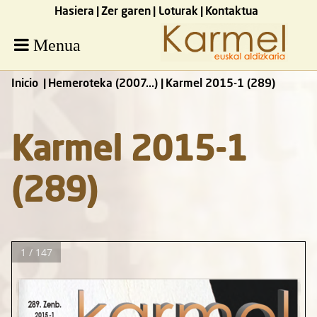
Hasiera
Zer garen
Loturak
Kontaktua
Menua
Inicio
Hemeroteka (2007...)
Karmel 2015-1 (289)
Karmel 2015-1
(289)
1 / 147