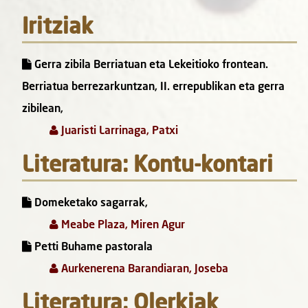
Iritziak
Gerra zibila Berriatuan eta Lekeitioko frontean.
Berriatua berrezarkuntzan, II. errepublikan eta gerra
zibilean,
Juaristi Larrinaga, Patxi
Literatura: Kontu-kontari
Domeketako sagarrak,
Meabe Plaza, Miren Agur
Petti Buhame pastorala
Aurkenerena Barandiaran, Joseba
Literatura: Olerkiak