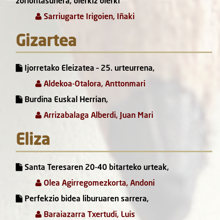
zoriontasunera, olerkiz olerki
Sarriugarte Irigoien, Iñaki
Gizartea
Ijorretako Eleizatea – 25. urteurrena,
Aldekoa-Otalora, Anttonmari
Burdina Euskal Herrian,
Arrizabalaga Alberdi, Juan Mari
Eliza
Santa Teresaren 20-40 bitarteko urteak,
Olea Agirregomezkorta, Andoni
Perfekzio bidea liburuaren sarrera,
Baraiazarra Txertudi, Luis