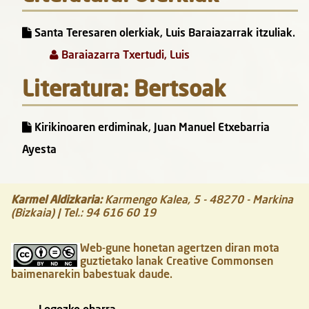
Santa Teresaren olerkiak, Luis Baraiazarrak itzuliak.
Baraiazarra Txertudi, Luis
Literatura: Bertsoak
Kirikinoaren erdiminak, Juan Manuel Etxebarria
Ayesta
Karmel Aldizkaria
:
Karmengo Kalea, 5
-
48270
-
Markina
(Bizkaia)
| Tel.:
94 616 60 19
Web-gune honetan agertzen diran mota
guztietako lanak Creative Commonsen
baimenarekin babestuak daude.