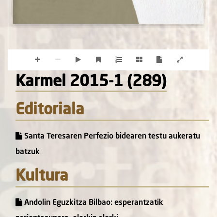
Karmel 2015-1 (289)
Editoriala
Santa Teresaren Perfezio bidearen testu aukeratu
batzuk
Kultura
Andolin Eguzkitza Bilbao: esperantzatik