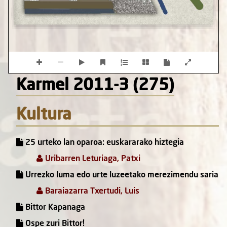
Karmel 2011-3 (275)
Kultura
25 urteko lan oparoa: euskararako hiztegia
Uribarren Leturiaga, Patxi
Urrezko luma edo urte luzeetako merezimendu saria
Baraiazarra Txertudi, Luis
Bittor Kapanaga
Ospe zuri Bittor!