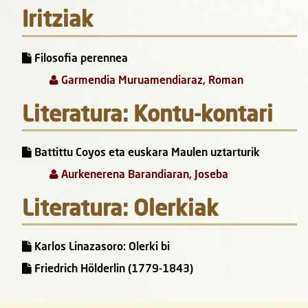
Iritziak
Filosofia perennea
Garmendia Muruamendiaraz, Roman
Literatura: Kontu-kontari
Battittu Coyos eta euskara Maulen uztarturik
Aurkenerena Barandiaran, Joseba
Literatura: Olerkiak
Karlos Linazasoro: Olerki bi
Friedrich Hölderlin (1779-1843)