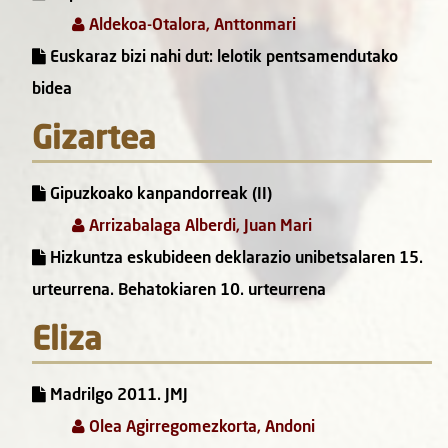
Aldekoa-Otalora, Anttonmari
Euskaraz bizi nahi dut: lelotik pentsamendutako
bidea
Gizartea
Gipuzkoako kanpandorreak (II)
Arrizabalaga Alberdi, Juan Mari
Hizkuntza eskubideen deklarazio unibetsalaren 15.
urteurrena. Behatokiaren 10. urteurrena
Eliza
Madrilgo 2011. JMJ
Olea Agirregomezkorta, Andoni