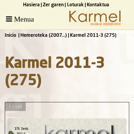
Hasiera
Zer garen
Loturak
Kontaktua
Menua
Inicio
Hemeroteka (2007...)
Karmel 2011-3 (275)
Karmel 2011-3
(275)
1 / 131