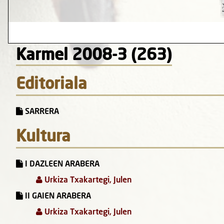
Karmel 2008-3 (263)
Editoriala
SARRERA
Kultura
I DAZLEEN ARABERA
Urkiza Txakartegi, Julen
II GAIEN ARABERA
Urkiza Txakartegi, Julen