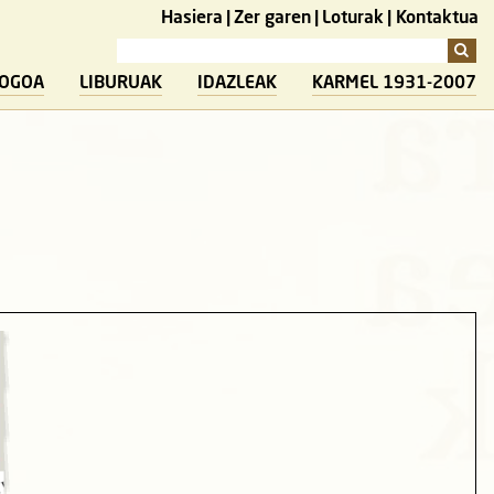
Hasiera
Zer garen
Loturak
Kontaktua
LOGOA
LIBURUAK
IDAZLEAK
KARMEL 1931-2007