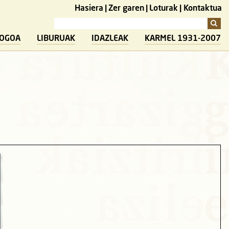
Hasiera
Zer garen
Loturak
Kontaktua
LOGOA
LIBURUAK
IDAZLEAK
KARMEL 1931-2007